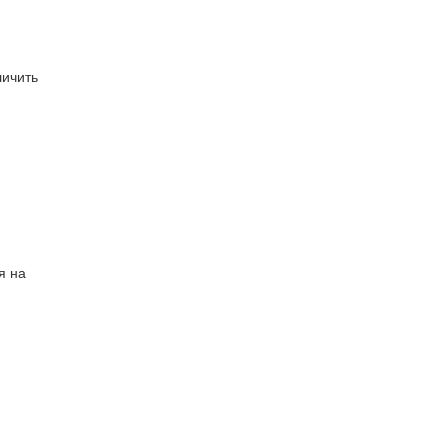
личить
я на