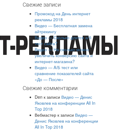
Свежие записи
Промокод на День интернет
рекламы 2018
Видео — Бесплатная замена
айтрекингу
Видео — Сколько длится а/б
тест сайта?
Видео — На сколько можно
увеличить конверсию сайта и
интернет-магазина?
Видео — A/Б тест или
сравнение показателей сайта
«До — После»
Свежие комментарии
Den
к записи
Видео — Денис
Яковлев на конференции All In
Top 2018
Вебмастер
к записи
Видео —
Денис Яковлев на конференции
All In Top 2018